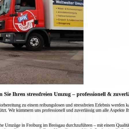
ie Ihren stressfreien Umzug – professionell & zuverl
Vorbereitung zu einem reibungslosen und stressfreien Erlebnis werde
stützt. Wir kümmern uns professionell und zuverlässig um alle Aspekte 
liche Umzüge in Freiburg im Breisgau durchzuführen – mit einem Qualitä