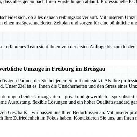
r, dass alles genau nach Ihren Vorstellungen abläuft. Professionelle P
ntscheidet sich, ob alles danach reibungslos verläuft. Mit unserem Um
ellen einen maßgeschneiderten Zeitplan und sorgen für eine pünktliche 
 erfahrenes Team steht Ihnen von der ersten Anfrage bis zum letzten Ka
ewerbliche Umzüge in Freiburg im Breisgau
ässigen Partner, der Sie bei jedem Schritt unterstützt. Als Ihre profe
. Unser Ziel ist es, Ihnen die Unsicherheiten und den Stress eines U
forderungen beider Umzugsarten – privat und gewerblich – spezialisiert
rne Ausrüstung, flexible Lösungen und ein hoher Qualitätsstandard gar
n Geschäfts – wir passen uns Ihren Bedürfnissen an. Mit unserer prof
auch Ihre Zufriedenheit im Fokus haben. Kontaktieren Sie uns, um Ihre