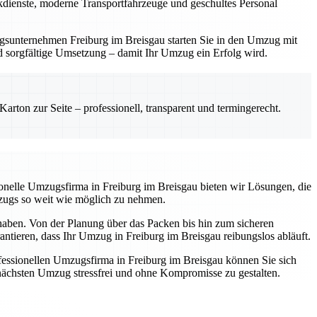
ackdienste, moderne Transportfahrzeuge und geschultes Personal
zugsunternehmen Freiburg im Breisgau starten Sie in den Umzug mit
und sorgfältige Umsetzung – damit Ihr Umzug ein Erfolg wird.
rton zur Seite – professionell, transparent und termingerecht.
ssionelle Umzugsfirma in Freiburg im Breisgau bieten wir Lösungen, die
mzugs so weit wie möglich zu nehmen.
 haben. Von der Planung über das Packen bis hin zum sicheren
antieren, dass Ihr Umzug in Freiburg im Breisgau reibungslos abläuft.
essionellen Umzugsfirma in Freiburg im Breisgau können Sie sich
n nächsten Umzug stressfrei und ohne Kompromisse zu gestalten.