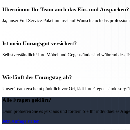
Übernimmt Ihr Team auch das Ein- und Auspacken?
Ja, unser Full-Service-Paket umfasst auf Wunsch auch das professio
Ist mein Umzugsgut versichert?
Selbstverständlich! Ihre Möbel und Gegenstände sind während des Tra
Wie läuft der Umzugstag ab?
Unser Team erscheint pünktlich vor Ort, lädt Ihre Gegenstände sorgfälti
Alle Fragen geklärt?
Dann probieren Sie es jetzt aus und fordern Sie Ihr individuelles Ang
Jetzt Anfrage starten