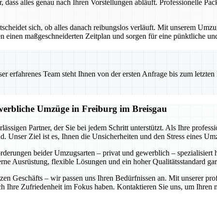
r, dass alles genau nach Ihren Vorstellungen abläuft. Professionelle P
ntscheidet sich, ob alles danach reibungslos verläuft. Mit unserem Um
ellen einen maßgeschneiderten Zeitplan und sorgen für eine pünktliche 
 erfahrenes Team steht Ihnen von der ersten Anfrage bis zum letzten Ka
ewerbliche Umzüge in Freiburg im Breisgau
ässigen Partner, der Sie bei jedem Schritt unterstützt. Als Ihre profe
. Unser Ziel ist es, Ihnen die Unsicherheiten und den Stress eines U
forderungen beider Umzugsarten – privat und gewerblich – spezialisiert
rne Ausrüstung, flexible Lösungen und ein hoher Qualitätsstandard gar
n Geschäfts – wir passen uns Ihren Bedürfnissen an. Mit unserer prof
auch Ihre Zufriedenheit im Fokus haben. Kontaktieren Sie uns, um Ihre