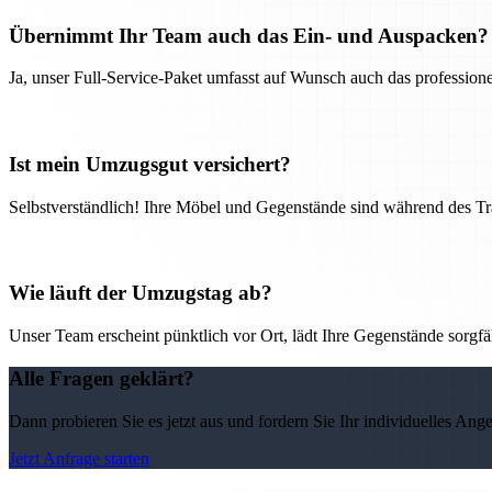
Übernimmt Ihr Team auch das Ein- und Auspacken?
Ja, unser Full-Service-Paket umfasst auf Wunsch auch das professio
Ist mein Umzugsgut versichert?
Selbstverständlich! Ihre Möbel und Gegenstände sind während des Tra
Wie läuft der Umzugstag ab?
Unser Team erscheint pünktlich vor Ort, lädt Ihre Gegenstände sorgfälti
Alle Fragen geklärt?
Dann probieren Sie es jetzt aus und fordern Sie Ihr individuelles Ang
Jetzt Anfrage starten