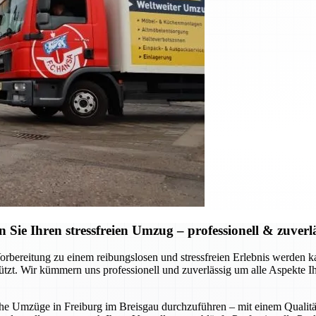
ie Ihren stressfreien Umzug – professionell & zuverl
Vorbereitung zu einem reibungslosen und stressfreien Erlebnis werde
stützt. Wir kümmern uns professionell und zuverlässig um alle Aspekte 
liche Umzüge in Freiburg im Breisgau durchzuführen – mit einem Qualitä