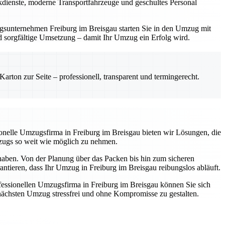
ackdienste, moderne Transportfahrzeuge und geschultes Personal
zugsunternehmen Freiburg im Breisgau starten Sie in den Umzug mit
und sorgfältige Umsetzung – damit Ihr Umzug ein Erfolg wird.
rton zur Seite – professionell, transparent und termingerecht.
ssionelle Umzugsfirma in Freiburg im Breisgau bieten wir Lösungen, die
mzugs so weit wie möglich zu nehmen.
 haben. Von der Planung über das Packen bis hin zum sicheren
antieren, dass Ihr Umzug in Freiburg im Breisgau reibungslos abläuft.
essionellen Umzugsfirma in Freiburg im Breisgau können Sie sich
n nächsten Umzug stressfrei und ohne Kompromisse zu gestalten.