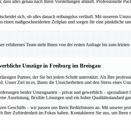
r, dass alles genau nach Ihren Vorstellungen abläuft. Professionelle P
ntscheidet sich, ob alles danach reibungslos verläuft. Mit unserem Um
ellen einen maßgeschneiderten Zeitplan und sorgen für eine pünktliche 
 erfahrenes Team steht Ihnen von der ersten Anfrage bis zum letzten Ka
ewerbliche Umzüge in Freiburg im Breisgau
ässigen Partner, der Sie bei jedem Schritt unterstützt. Als Ihre profe
. Unser Ziel ist es, Ihnen die Unsicherheiten und den Stress eines U
forderungen beider Umzugsarten – privat und gewerblich – spezialisiert
rne Ausrüstung, flexible Lösungen und ein hoher Qualitätsstandard gar
n Geschäfts – wir passen uns Ihren Bedürfnissen an. Mit unserer prof
auch Ihre Zufriedenheit im Fokus haben. Kontaktieren Sie uns, um Ihre