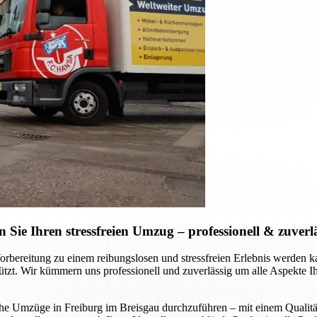
ie Ihren stressfreien Umzug – professionell & zuverl
Vorbereitung zu einem reibungslosen und stressfreien Erlebnis werde
stützt. Wir kümmern uns professionell und zuverlässig um alle Aspekte 
liche Umzüge in Freiburg im Breisgau durchzuführen – mit einem Qualitä