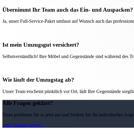
Übernimmt Ihr Team auch das Ein- und Auspacken?
Ja, unser Full-Service-Paket umfasst auf Wunsch auch das professio
Ist mein Umzugsgut versichert?
Selbstverständlich! Ihre Möbel und Gegenstände sind während des Tra
Wie läuft der Umzugstag ab?
Unser Team erscheint pünktlich vor Ort, lädt Ihre Gegenstände sorgfälti
Alle Fragen geklärt?
Dann probieren Sie es jetzt aus und fordern Sie Ihr individuelles Ang
Jetzt Anfrage starten