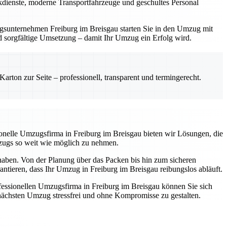
ackdienste, moderne Transportfahrzeuge und geschultes Personal
zugsunternehmen Freiburg im Breisgau starten Sie in den Umzug mit
und sorgfältige Umsetzung – damit Ihr Umzug ein Erfolg wird.
rton zur Seite – professionell, transparent und termingerecht.
ssionelle Umzugsfirma in Freiburg im Breisgau bieten wir Lösungen, die
mzugs so weit wie möglich zu nehmen.
 haben. Von der Planung über das Packen bis hin zum sicheren
antieren, dass Ihr Umzug in Freiburg im Breisgau reibungslos abläuft.
essionellen Umzugsfirma in Freiburg im Breisgau können Sie sich
n nächsten Umzug stressfrei und ohne Kompromisse zu gestalten.