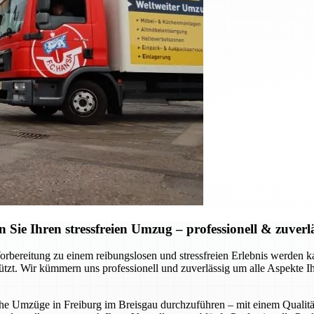
ie Ihren stressfreien Umzug – professionell & zuverl
Vorbereitung zu einem reibungslosen und stressfreien Erlebnis werde
stützt. Wir kümmern uns professionell und zuverlässig um alle Aspekte 
liche Umzüge in Freiburg im Breisgau durchzuführen – mit einem Qualitä