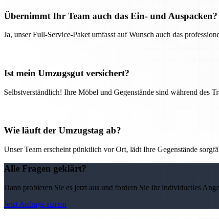
Übernimmt Ihr Team auch das Ein- und Auspacken?
Ja, unser Full-Service-Paket umfasst auf Wunsch auch das professio
Ist mein Umzugsgut versichert?
Selbstverständlich! Ihre Möbel und Gegenstände sind während des Tra
Wie läuft der Umzugstag ab?
Unser Team erscheint pünktlich vor Ort, lädt Ihre Gegenstände sorgfälti
Alle Fragen geklärt?
Dann probieren Sie es jetzt aus und fordern Sie Ihr individuelles Ang
Jetzt Anfrage starten