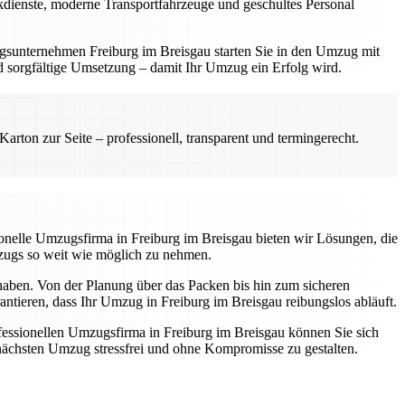
ackdienste, moderne Transportfahrzeuge und geschultes Personal
zugsunternehmen Freiburg im Breisgau starten Sie in den Umzug mit
und sorgfältige Umsetzung – damit Ihr Umzug ein Erfolg wird.
rton zur Seite – professionell, transparent und termingerecht.
ssionelle Umzugsfirma in Freiburg im Breisgau bieten wir Lösungen, die
mzugs so weit wie möglich zu nehmen.
 haben. Von der Planung über das Packen bis hin zum sicheren
antieren, dass Ihr Umzug in Freiburg im Breisgau reibungslos abläuft.
essionellen Umzugsfirma in Freiburg im Breisgau können Sie sich
n nächsten Umzug stressfrei und ohne Kompromisse zu gestalten.