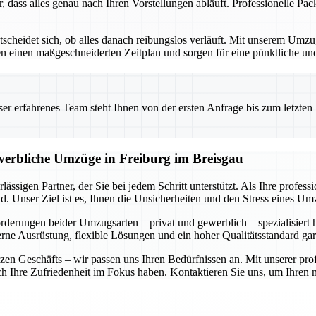
r, dass alles genau nach Ihren Vorstellungen abläuft. Professionelle P
ntscheidet sich, ob alles danach reibungslos verläuft. Mit unserem Um
ellen einen maßgeschneiderten Zeitplan und sorgen für eine pünktliche 
 erfahrenes Team steht Ihnen von der ersten Anfrage bis zum letzten Ka
ewerbliche Umzüge in Freiburg im Breisgau
ässigen Partner, der Sie bei jedem Schritt unterstützt. Als Ihre profe
. Unser Ziel ist es, Ihnen die Unsicherheiten und den Stress eines U
forderungen beider Umzugsarten – privat und gewerblich – spezialisiert
rne Ausrüstung, flexible Lösungen und ein hoher Qualitätsstandard gar
n Geschäfts – wir passen uns Ihren Bedürfnissen an. Mit unserer prof
auch Ihre Zufriedenheit im Fokus haben. Kontaktieren Sie uns, um Ihre