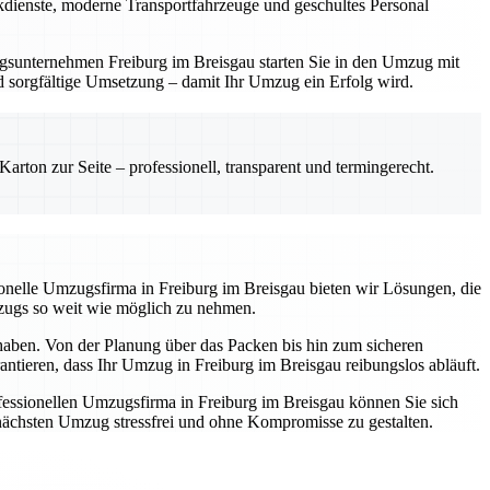
ackdienste, moderne Transportfahrzeuge und geschultes Personal
zugsunternehmen Freiburg im Breisgau starten Sie in den Umzug mit
und sorgfältige Umsetzung – damit Ihr Umzug ein Erfolg wird.
rton zur Seite – professionell, transparent und termingerecht.
ssionelle Umzugsfirma in Freiburg im Breisgau bieten wir Lösungen, die
mzugs so weit wie möglich zu nehmen.
 haben. Von der Planung über das Packen bis hin zum sicheren
antieren, dass Ihr Umzug in Freiburg im Breisgau reibungslos abläuft.
essionellen Umzugsfirma in Freiburg im Breisgau können Sie sich
n nächsten Umzug stressfrei und ohne Kompromisse zu gestalten.