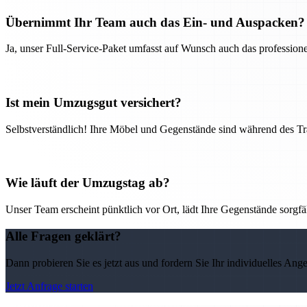
Übernimmt Ihr Team auch das Ein- und Auspacken?
Ja, unser Full-Service-Paket umfasst auf Wunsch auch das professio
Ist mein Umzugsgut versichert?
Selbstverständlich! Ihre Möbel und Gegenstände sind während des Tra
Wie läuft der Umzugstag ab?
Unser Team erscheint pünktlich vor Ort, lädt Ihre Gegenstände sorgfälti
Alle Fragen geklärt?
Dann probieren Sie es jetzt aus und fordern Sie Ihr individuelles Ang
Jetzt Anfrage starten