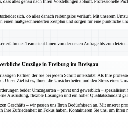
r, dass alles genau nach Ihren Vorstellungen abläuft. Professionelle P
ntscheidet sich, ob alles danach reibungslos verläuft. Mit unserem Um
ellen einen maßgeschneiderten Zeitplan und sorgen für eine pünktliche 
 erfahrenes Team steht Ihnen von der ersten Anfrage bis zum letzten Ka
ewerbliche Umzüge in Freiburg im Breisgau
ässigen Partner, der Sie bei jedem Schritt unterstützt. Als Ihre profe
. Unser Ziel ist es, Ihnen die Unsicherheiten und den Stress eines U
forderungen beider Umzugsarten – privat und gewerblich – spezialisiert
rne Ausrüstung, flexible Lösungen und ein hoher Qualitätsstandard gar
n Geschäfts – wir passen uns Ihren Bedürfnissen an. Mit unserer prof
auch Ihre Zufriedenheit im Fokus haben. Kontaktieren Sie uns, um Ihre