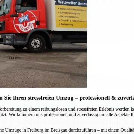
ie Ihren stressfreien Umzug – professionell & zuverl
Vorbereitung zu einem reibungslosen und stressfreien Erlebnis werde
stützt. Wir kümmern uns professionell und zuverlässig um alle Aspekte 
liche Umzüge in Freiburg im Breisgau durchzuführen – mit einem Qualitä