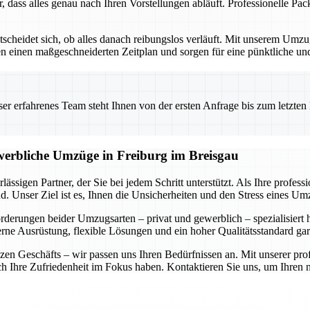
r, dass alles genau nach Ihren Vorstellungen abläuft. Professionelle P
ntscheidet sich, ob alles danach reibungslos verläuft. Mit unserem Um
ellen einen maßgeschneiderten Zeitplan und sorgen für eine pünktliche 
 erfahrenes Team steht Ihnen von der ersten Anfrage bis zum letzten Ka
ewerbliche Umzüge in Freiburg im Breisgau
ässigen Partner, der Sie bei jedem Schritt unterstützt. Als Ihre profe
. Unser Ziel ist es, Ihnen die Unsicherheiten und den Stress eines U
forderungen beider Umzugsarten – privat und gewerblich – spezialisiert
rne Ausrüstung, flexible Lösungen und ein hoher Qualitätsstandard gar
n Geschäfts – wir passen uns Ihren Bedürfnissen an. Mit unserer prof
auch Ihre Zufriedenheit im Fokus haben. Kontaktieren Sie uns, um Ihre