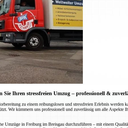
ie Ihren stressfreien Umzug – professionell & zuverl
Vorbereitung zu einem reibungslosen und stressfreien Erlebnis werde
stützt. Wir kümmern uns professionell und zuverlässig um alle Aspekte 
liche Umzüge in Freiburg im Breisgau durchzuführen – mit einem Qualitä