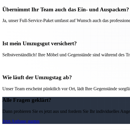
Übernimmt Ihr Team auch das Ein- und Auspacken?
Ja, unser Full-Service-Paket umfasst auf Wunsch auch das professio
Ist mein Umzugsgut versichert?
Selbstverständlich! Ihre Möbel und Gegenstände sind während des Tra
Wie läuft der Umzugstag ab?
Unser Team erscheint pünktlich vor Ort, lädt Ihre Gegenstände sorgfälti
Alle Fragen geklärt?
Dann probieren Sie es jetzt aus und fordern Sie Ihr individuelles Ang
Jetzt Anfrage starten