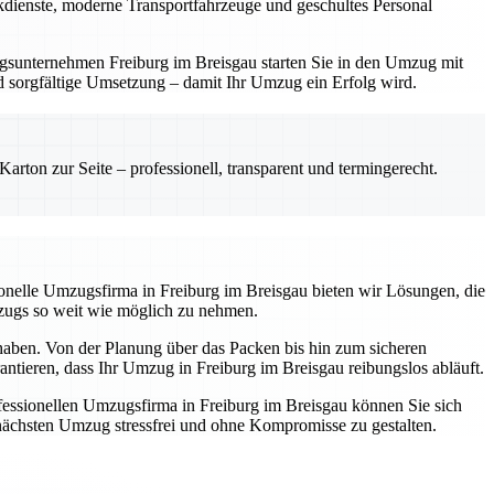
ackdienste, moderne Transportfahrzeuge und geschultes Personal
zugsunternehmen Freiburg im Breisgau starten Sie in den Umzug mit
und sorgfältige Umsetzung – damit Ihr Umzug ein Erfolg wird.
rton zur Seite – professionell, transparent und termingerecht.
ssionelle Umzugsfirma in Freiburg im Breisgau bieten wir Lösungen, die
mzugs so weit wie möglich zu nehmen.
 haben. Von der Planung über das Packen bis hin zum sicheren
antieren, dass Ihr Umzug in Freiburg im Breisgau reibungslos abläuft.
essionellen Umzugsfirma in Freiburg im Breisgau können Sie sich
n nächsten Umzug stressfrei und ohne Kompromisse zu gestalten.