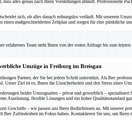
r, dass alles genau nach Ihren Vorstellungen abläuft. Professionelle P
ntscheidet sich, ob alles danach reibungslos verläuft. Mit unserem Um
ellen einen maßgeschneiderten Zeitplan und sorgen für eine pünktliche 
 erfahrenes Team steht Ihnen von der ersten Anfrage bis zum letzten Ka
ewerbliche Umzüge in Freiburg im Breisgau
ässigen Partner, der Sie bei jedem Schritt unterstützt. Als Ihre profe
. Unser Ziel ist es, Ihnen die Unsicherheiten und den Stress eines U
forderungen beider Umzugsarten – privat und gewerblich – spezialisiert
rne Ausrüstung, flexible Lösungen und ein hoher Qualitätsstandard gar
n Geschäfts – wir passen uns Ihren Bedürfnissen an. Mit unserer prof
auch Ihre Zufriedenheit im Fokus haben. Kontaktieren Sie uns, um Ihre