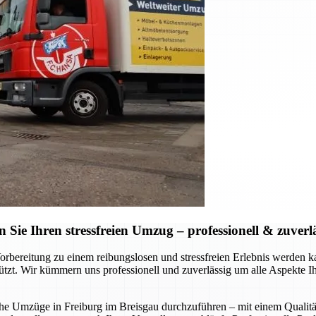
ie Ihren stressfreien Umzug – professionell & zuverl
Vorbereitung zu einem reibungslosen und stressfreien Erlebnis werde
stützt. Wir kümmern uns professionell und zuverlässig um alle Aspekte 
liche Umzüge in Freiburg im Breisgau durchzuführen – mit einem Qualitä