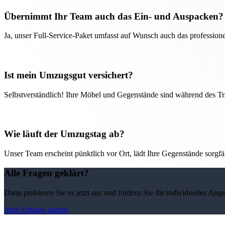
Übernimmt Ihr Team auch das Ein- und Auspacken?
Ja, unser Full-Service-Paket umfasst auf Wunsch auch das professio
Ist mein Umzugsgut versichert?
Selbstverständlich! Ihre Möbel und Gegenstände sind während des Tra
Wie läuft der Umzugstag ab?
Unser Team erscheint pünktlich vor Ort, lädt Ihre Gegenstände sorgfälti
Alle Fragen geklärt?
Dann probieren Sie es jetzt aus und fordern Sie Ihr individuelles Ang
Jetzt Anfrage starten