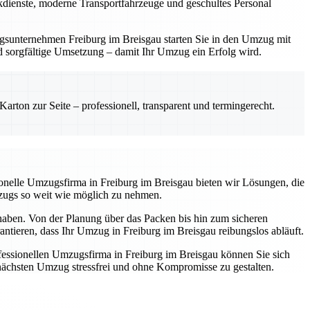
ackdienste, moderne Transportfahrzeuge und geschultes Personal
zugsunternehmen Freiburg im Breisgau starten Sie in den Umzug mit
und sorgfältige Umsetzung – damit Ihr Umzug ein Erfolg wird.
rton zur Seite – professionell, transparent und termingerecht.
ssionelle Umzugsfirma in Freiburg im Breisgau bieten wir Lösungen, die
mzugs so weit wie möglich zu nehmen.
 haben. Von der Planung über das Packen bis hin zum sicheren
antieren, dass Ihr Umzug in Freiburg im Breisgau reibungslos abläuft.
essionellen Umzugsfirma in Freiburg im Breisgau können Sie sich
n nächsten Umzug stressfrei und ohne Kompromisse zu gestalten.