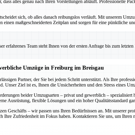
r, dass alles genau nach Ihren Vorstellungen abläuft. Professionelle P
ntscheidet sich, ob alles danach reibungslos verläuft. Mit unserem Um
ellen einen maßgeschneiderten Zeitplan und sorgen für eine pünktliche 
 erfahrenes Team steht Ihnen von der ersten Anfrage bis zum letzten Ka
ewerbliche Umzüge in Freiburg im Breisgau
ässigen Partner, der Sie bei jedem Schritt unterstützt. Als Ihre profe
. Unser Ziel ist es, Ihnen die Unsicherheiten und den Stress eines U
forderungen beider Umzugsarten – privat und gewerblich – spezialisiert
rne Ausrüstung, flexible Lösungen und ein hoher Qualitätsstandard gar
n Geschäfts – wir passen uns Ihren Bedürfnissen an. Mit unserer prof
auch Ihre Zufriedenheit im Fokus haben. Kontaktieren Sie uns, um Ihre