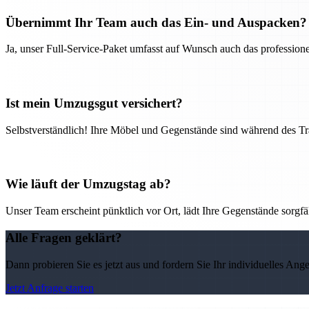
Übernimmt Ihr Team auch das Ein- und Auspacken?
Ja, unser Full-Service-Paket umfasst auf Wunsch auch das professio
Ist mein Umzugsgut versichert?
Selbstverständlich! Ihre Möbel und Gegenstände sind während des Tra
Wie läuft der Umzugstag ab?
Unser Team erscheint pünktlich vor Ort, lädt Ihre Gegenstände sorgfälti
Alle Fragen geklärt?
Dann probieren Sie es jetzt aus und fordern Sie Ihr individuelles Ang
Jetzt Anfrage starten