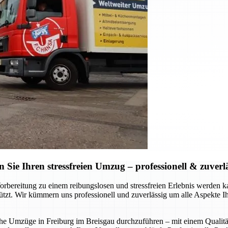
ie Ihren stressfreien Umzug – professionell & zuverl
Vorbereitung zu einem reibungslosen und stressfreien Erlebnis werde
stützt. Wir kümmern uns professionell und zuverlässig um alle Aspekte 
liche Umzüge in Freiburg im Breisgau durchzuführen – mit einem Qualitä