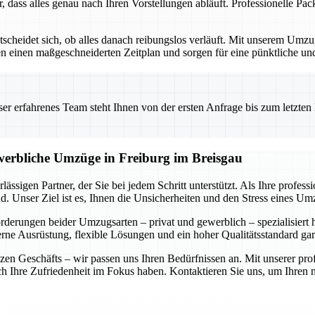
r, dass alles genau nach Ihren Vorstellungen abläuft. Professionelle P
ntscheidet sich, ob alles danach reibungslos verläuft. Mit unserem Um
ellen einen maßgeschneiderten Zeitplan und sorgen für eine pünktliche 
 erfahrenes Team steht Ihnen von der ersten Anfrage bis zum letzten Ka
ewerbliche Umzüge in Freiburg im Breisgau
ässigen Partner, der Sie bei jedem Schritt unterstützt. Als Ihre profe
. Unser Ziel ist es, Ihnen die Unsicherheiten und den Stress eines U
forderungen beider Umzugsarten – privat und gewerblich – spezialisiert
rne Ausrüstung, flexible Lösungen und ein hoher Qualitätsstandard gar
n Geschäfts – wir passen uns Ihren Bedürfnissen an. Mit unserer prof
auch Ihre Zufriedenheit im Fokus haben. Kontaktieren Sie uns, um Ihre