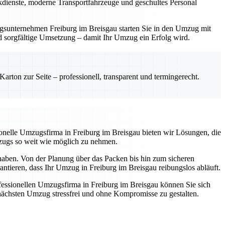
ackdienste, moderne Transportfahrzeuge und geschultes Personal
zugsunternehmen Freiburg im Breisgau starten Sie in den Umzug mit
und sorgfältige Umsetzung – damit Ihr Umzug ein Erfolg wird.
rton zur Seite – professionell, transparent und termingerecht.
ssionelle Umzugsfirma in Freiburg im Breisgau bieten wir Lösungen, die
mzugs so weit wie möglich zu nehmen.
 haben. Von der Planung über das Packen bis hin zum sicheren
antieren, dass Ihr Umzug in Freiburg im Breisgau reibungslos abläuft.
essionellen Umzugsfirma in Freiburg im Breisgau können Sie sich
n nächsten Umzug stressfrei und ohne Kompromisse zu gestalten.