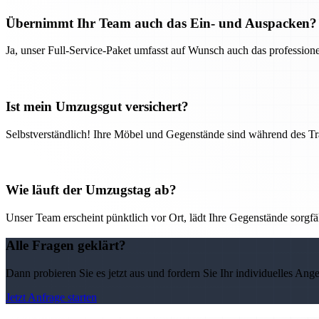
Übernimmt Ihr Team auch das Ein- und Auspacken?
Ja, unser Full-Service-Paket umfasst auf Wunsch auch das professio
Ist mein Umzugsgut versichert?
Selbstverständlich! Ihre Möbel und Gegenstände sind während des Tra
Wie läuft der Umzugstag ab?
Unser Team erscheint pünktlich vor Ort, lädt Ihre Gegenstände sorgfälti
Alle Fragen geklärt?
Dann probieren Sie es jetzt aus und fordern Sie Ihr individuelles Ang
Jetzt Anfrage starten