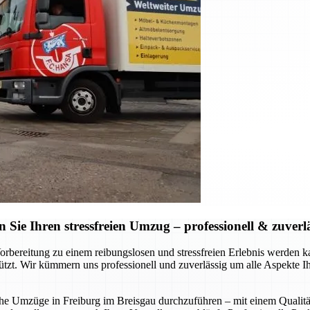
ie Ihren stressfreien Umzug – professionell & zuverl
Vorbereitung zu einem reibungslosen und stressfreien Erlebnis werde
stützt. Wir kümmern uns professionell und zuverlässig um alle Aspekte 
liche Umzüge in Freiburg im Breisgau durchzuführen – mit einem Qualitä