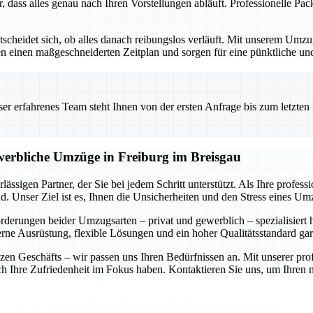
r, dass alles genau nach Ihren Vorstellungen abläuft. Professionelle P
ntscheidet sich, ob alles danach reibungslos verläuft. Mit unserem Um
ellen einen maßgeschneiderten Zeitplan und sorgen für eine pünktliche 
 erfahrenes Team steht Ihnen von der ersten Anfrage bis zum letzten Ka
ewerbliche Umzüge in Freiburg im Breisgau
ässigen Partner, der Sie bei jedem Schritt unterstützt. Als Ihre profe
. Unser Ziel ist es, Ihnen die Unsicherheiten und den Stress eines U
forderungen beider Umzugsarten – privat und gewerblich – spezialisiert
rne Ausrüstung, flexible Lösungen und ein hoher Qualitätsstandard gar
n Geschäfts – wir passen uns Ihren Bedürfnissen an. Mit unserer prof
auch Ihre Zufriedenheit im Fokus haben. Kontaktieren Sie uns, um Ihre