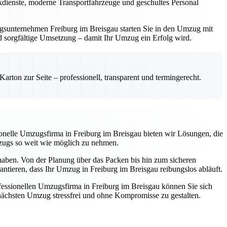
ackdienste, moderne Transportfahrzeuge und geschultes Personal
zugsunternehmen Freiburg im Breisgau starten Sie in den Umzug mit
und sorgfältige Umsetzung – damit Ihr Umzug ein Erfolg wird.
rton zur Seite – professionell, transparent und termingerecht.
ssionelle Umzugsfirma in Freiburg im Breisgau bieten wir Lösungen, die
mzugs so weit wie möglich zu nehmen.
 haben. Von der Planung über das Packen bis hin zum sicheren
antieren, dass Ihr Umzug in Freiburg im Breisgau reibungslos abläuft.
essionellen Umzugsfirma in Freiburg im Breisgau können Sie sich
n nächsten Umzug stressfrei und ohne Kompromisse zu gestalten.