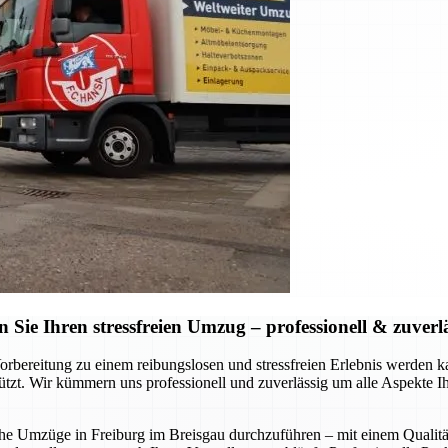
ie Ihren stressfreien Umzug – professionell & zuverl
Vorbereitung zu einem reibungslosen und stressfreien Erlebnis werde
stützt. Wir kümmern uns professionell und zuverlässig um alle Aspekte 
liche Umzüge in Freiburg im Breisgau durchzuführen – mit einem Qualitä