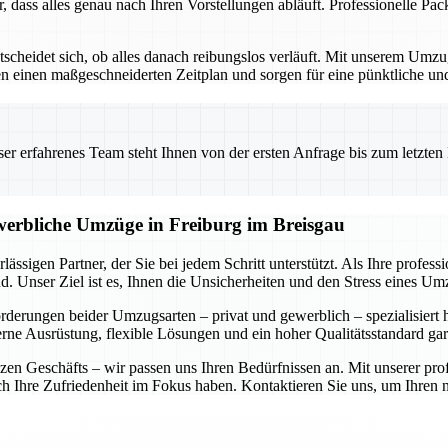
r, dass alles genau nach Ihren Vorstellungen abläuft. Professionelle P
ntscheidet sich, ob alles danach reibungslos verläuft. Mit unserem Um
ellen einen maßgeschneiderten Zeitplan und sorgen für eine pünktliche 
 erfahrenes Team steht Ihnen von der ersten Anfrage bis zum letzten Ka
ewerbliche Umzüge in Freiburg im Breisgau
ässigen Partner, der Sie bei jedem Schritt unterstützt. Als Ihre profe
. Unser Ziel ist es, Ihnen die Unsicherheiten und den Stress eines U
forderungen beider Umzugsarten – privat und gewerblich – spezialisiert
rne Ausrüstung, flexible Lösungen und ein hoher Qualitätsstandard gar
n Geschäfts – wir passen uns Ihren Bedürfnissen an. Mit unserer prof
auch Ihre Zufriedenheit im Fokus haben. Kontaktieren Sie uns, um Ihre