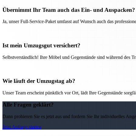
Übernimmt Ihr Team auch das Ein- und Auspacken?
Ja, unser Full-Service-Paket umfasst auf Wunsch auch das professio
Ist mein Umzugsgut versichert?
Selbstverständlich! Ihre Möbel und Gegenstände sind während des Tra
Wie läuft der Umzugstag ab?
Unser Team erscheint pünktlich vor Ort, lädt Ihre Gegenstände sorgfälti
Alle Fragen geklärt?
Dann probieren Sie es jetzt aus und fordern Sie Ihr individuelles Ang
Jetzt Anfrage starten