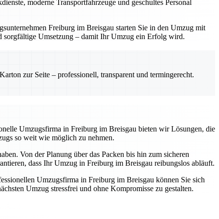
ackdienste, moderne Transportfahrzeuge und geschultes Personal
zugsunternehmen Freiburg im Breisgau starten Sie in den Umzug mit
und sorgfältige Umsetzung – damit Ihr Umzug ein Erfolg wird.
rton zur Seite – professionell, transparent und termingerecht.
ssionelle Umzugsfirma in Freiburg im Breisgau bieten wir Lösungen, die
mzugs so weit wie möglich zu nehmen.
 haben. Von der Planung über das Packen bis hin zum sicheren
antieren, dass Ihr Umzug in Freiburg im Breisgau reibungslos abläuft.
essionellen Umzugsfirma in Freiburg im Breisgau können Sie sich
n nächsten Umzug stressfrei und ohne Kompromisse zu gestalten.