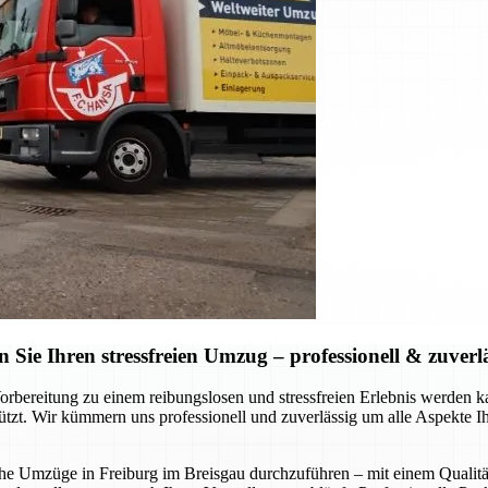
ie Ihren stressfreien Umzug – professionell & zuverl
Vorbereitung zu einem reibungslosen und stressfreien Erlebnis werde
stützt. Wir kümmern uns professionell und zuverlässig um alle Aspekte 
liche Umzüge in Freiburg im Breisgau durchzuführen – mit einem Qualitä