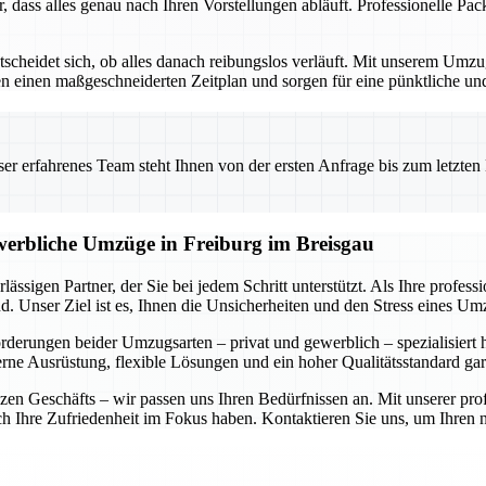
r, dass alles genau nach Ihren Vorstellungen abläuft. Professionelle P
ntscheidet sich, ob alles danach reibungslos verläuft. Mit unserem Um
ellen einen maßgeschneiderten Zeitplan und sorgen für eine pünktliche 
 erfahrenes Team steht Ihnen von der ersten Anfrage bis zum letzten Ka
ewerbliche Umzüge in Freiburg im Breisgau
ässigen Partner, der Sie bei jedem Schritt unterstützt. Als Ihre profe
. Unser Ziel ist es, Ihnen die Unsicherheiten und den Stress eines U
forderungen beider Umzugsarten – privat und gewerblich – spezialisiert
rne Ausrüstung, flexible Lösungen und ein hoher Qualitätsstandard gar
n Geschäfts – wir passen uns Ihren Bedürfnissen an. Mit unserer prof
auch Ihre Zufriedenheit im Fokus haben. Kontaktieren Sie uns, um Ihre