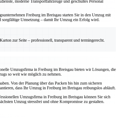
ackdienste, moderne Transportfahrzeuge und geschultes Personal
zugsunternehmen Freiburg im Breisgau starten Sie in den Umzug mit
und sorgfältige Umsetzung – damit Ihr Umzug ein Erfolg wird.
rton zur Seite – professionell, transparent und termingerecht.
ssionelle Umzugsfirma in Freiburg im Breisgau bieten wir Lösungen, die
mzugs so weit wie möglich zu nehmen.
 haben. Von der Planung über das Packen bis hin zum sicheren
antieren, dass Ihr Umzug in Freiburg im Breisgau reibungslos abläuft.
essionellen Umzugsfirma in Freiburg im Breisgau können Sie sich
n nächsten Umzug stressfrei und ohne Kompromisse zu gestalten.