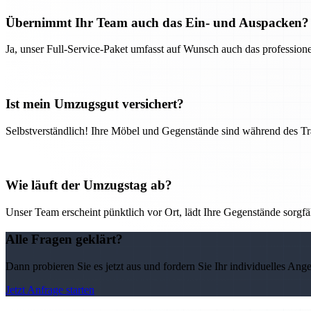
Übernimmt Ihr Team auch das Ein- und Auspacken?
Ja, unser Full-Service-Paket umfasst auf Wunsch auch das professio
Ist mein Umzugsgut versichert?
Selbstverständlich! Ihre Möbel und Gegenstände sind während des Tra
Wie läuft der Umzugstag ab?
Unser Team erscheint pünktlich vor Ort, lädt Ihre Gegenstände sorgfälti
Alle Fragen geklärt?
Dann probieren Sie es jetzt aus und fordern Sie Ihr individuelles Ang
Jetzt Anfrage starten