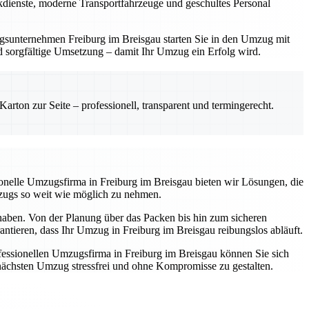
ackdienste, moderne Transportfahrzeuge und geschultes Personal
zugsunternehmen Freiburg im Breisgau starten Sie in den Umzug mit
und sorgfältige Umsetzung – damit Ihr Umzug ein Erfolg wird.
rton zur Seite – professionell, transparent und termingerecht.
ssionelle Umzugsfirma in Freiburg im Breisgau bieten wir Lösungen, die
mzugs so weit wie möglich zu nehmen.
 haben. Von der Planung über das Packen bis hin zum sicheren
antieren, dass Ihr Umzug in Freiburg im Breisgau reibungslos abläuft.
essionellen Umzugsfirma in Freiburg im Breisgau können Sie sich
n nächsten Umzug stressfrei und ohne Kompromisse zu gestalten.