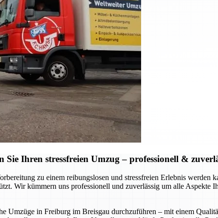
ie Ihren stressfreien Umzug – professionell & zuverl
Vorbereitung zu einem reibungslosen und stressfreien Erlebnis werde
stützt. Wir kümmern uns professionell und zuverlässig um alle Aspekte 
liche Umzüge in Freiburg im Breisgau durchzuführen – mit einem Qualitä