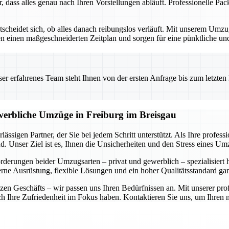
r, dass alles genau nach Ihren Vorstellungen abläuft. Professionelle P
ntscheidet sich, ob alles danach reibungslos verläuft. Mit unserem Um
ellen einen maßgeschneiderten Zeitplan und sorgen für eine pünktliche 
 erfahrenes Team steht Ihnen von der ersten Anfrage bis zum letzten Ka
ewerbliche Umzüge in Freiburg im Breisgau
ässigen Partner, der Sie bei jedem Schritt unterstützt. Als Ihre profe
. Unser Ziel ist es, Ihnen die Unsicherheiten und den Stress eines U
forderungen beider Umzugsarten – privat und gewerblich – spezialisiert
rne Ausrüstung, flexible Lösungen und ein hoher Qualitätsstandard gar
n Geschäfts – wir passen uns Ihren Bedürfnissen an. Mit unserer prof
auch Ihre Zufriedenheit im Fokus haben. Kontaktieren Sie uns, um Ihre