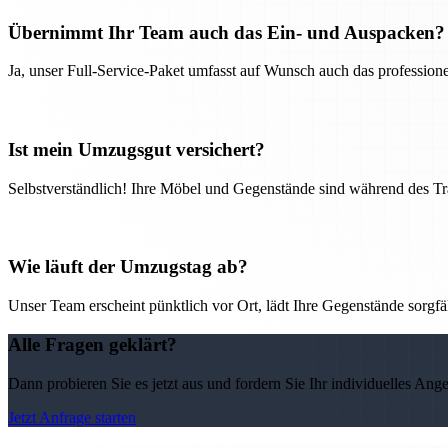
Übernimmt Ihr Team auch das Ein- und Auspacken?
Ja, unser Full-Service-Paket umfasst auf Wunsch auch das professio
Ist mein Umzugsgut versichert?
Selbstverständlich! Ihre Möbel und Gegenstände sind während des Tra
Wie läuft der Umzugstag ab?
Unser Team erscheint pünktlich vor Ort, lädt Ihre Gegenstände sorgfälti
Alle Fragen geklärt?
Dann probieren Sie es jetzt aus und fordern Sie Ihr individuelles Ang
Jetzt Anfrage starten