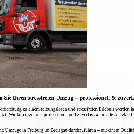
ie Ihren stressfreien Umzug – professionell & zuverl
Vorbereitung zu einem reibungslosen und stressfreien Erlebnis werde
stützt. Wir kümmern uns professionell und zuverlässig um alle Aspekte 
liche Umzüge in Freiburg im Breisgau durchzuführen – mit einem Qualitä