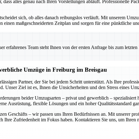
r, dass alles genau nach Ihren Vorstellungen abläuft. Professionelle P
ntscheidet sich, ob alles danach reibungslos verläuft. Mit unserem Um
ellen einen maßgeschneiderten Zeitplan und sorgen für eine pünktliche 
 erfahrenes Team steht Ihnen von der ersten Anfrage bis zum letzten Ka
ewerbliche Umzüge in Freiburg im Breisgau
ässigen Partner, der Sie bei jedem Schritt unterstützt. Als Ihre profe
. Unser Ziel ist es, Ihnen die Unsicherheiten und den Stress eines U
forderungen beider Umzugsarten – privat und gewerblich – spezialisiert
rne Ausrüstung, flexible Lösungen und ein hoher Qualitätsstandard gar
n Geschäfts – wir passen uns Ihren Bedürfnissen an. Mit unserer prof
auch Ihre Zufriedenheit im Fokus haben. Kontaktieren Sie uns, um Ihre