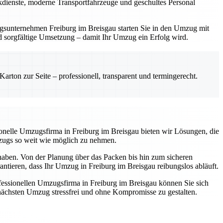
ackdienste, moderne Transportfahrzeuge und geschultes Personal
zugsunternehmen Freiburg im Breisgau starten Sie in den Umzug mit
und sorgfältige Umsetzung – damit Ihr Umzug ein Erfolg wird.
rton zur Seite – professionell, transparent und termingerecht.
ssionelle Umzugsfirma in Freiburg im Breisgau bieten wir Lösungen, die
mzugs so weit wie möglich zu nehmen.
 haben. Von der Planung über das Packen bis hin zum sicheren
antieren, dass Ihr Umzug in Freiburg im Breisgau reibungslos abläuft.
essionellen Umzugsfirma in Freiburg im Breisgau können Sie sich
n nächsten Umzug stressfrei und ohne Kompromisse zu gestalten.