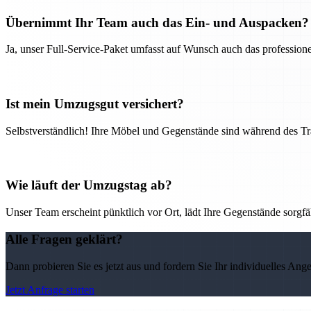
Übernimmt Ihr Team auch das Ein- und Auspacken?
Ja, unser Full-Service-Paket umfasst auf Wunsch auch das professio
Ist mein Umzugsgut versichert?
Selbstverständlich! Ihre Möbel und Gegenstände sind während des Tra
Wie läuft der Umzugstag ab?
Unser Team erscheint pünktlich vor Ort, lädt Ihre Gegenstände sorgfälti
Alle Fragen geklärt?
Dann probieren Sie es jetzt aus und fordern Sie Ihr individuelles Ang
Jetzt Anfrage starten