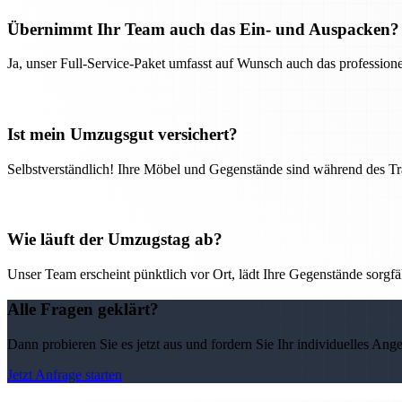
Übernimmt Ihr Team auch das Ein- und Auspacken?
Ja, unser Full-Service-Paket umfasst auf Wunsch auch das professio
Ist mein Umzugsgut versichert?
Selbstverständlich! Ihre Möbel und Gegenstände sind während des Tra
Wie läuft der Umzugstag ab?
Unser Team erscheint pünktlich vor Ort, lädt Ihre Gegenstände sorgfälti
Alle Fragen geklärt?
Dann probieren Sie es jetzt aus und fordern Sie Ihr individuelles Ang
Jetzt Anfrage starten