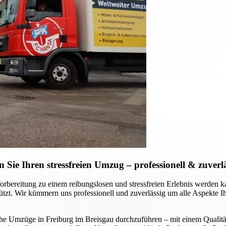
ie Ihren stressfreien Umzug – professionell & zuverl
Vorbereitung zu einem reibungslosen und stressfreien Erlebnis werde
stützt. Wir kümmern uns professionell und zuverlässig um alle Aspekte 
liche Umzüge in Freiburg im Breisgau durchzuführen – mit einem Qualitä