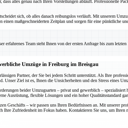
r, dass alles genau nach Ihren Vorstellungen abläuft. Professionelle P
ntscheidet sich, ob alles danach reibungslos verläuft. Mit unserem Um
ellen einen maßgeschneiderten Zeitplan und sorgen für eine pünktliche 
 erfahrenes Team steht Ihnen von der ersten Anfrage bis zum letzten Ka
ewerbliche Umzüge in Freiburg im Breisgau
ässigen Partner, der Sie bei jedem Schritt unterstützt. Als Ihre profe
. Unser Ziel ist es, Ihnen die Unsicherheiten und den Stress eines U
forderungen beider Umzugsarten – privat und gewerblich – spezialisiert
rne Ausrüstung, flexible Lösungen und ein hoher Qualitätsstandard gar
n Geschäfts – wir passen uns Ihren Bedürfnissen an. Mit unserer prof
auch Ihre Zufriedenheit im Fokus haben. Kontaktieren Sie uns, um Ihre