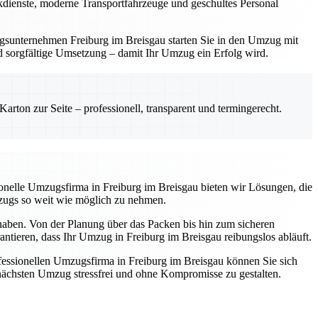
ackdienste, moderne Transportfahrzeuge und geschultes Personal
zugsunternehmen Freiburg im Breisgau starten Sie in den Umzug mit
und sorgfältige Umsetzung – damit Ihr Umzug ein Erfolg wird.
rton zur Seite – professionell, transparent und termingerecht.
ssionelle Umzugsfirma in Freiburg im Breisgau bieten wir Lösungen, die
mzugs so weit wie möglich zu nehmen.
 haben. Von der Planung über das Packen bis hin zum sicheren
antieren, dass Ihr Umzug in Freiburg im Breisgau reibungslos abläuft.
essionellen Umzugsfirma in Freiburg im Breisgau können Sie sich
n nächsten Umzug stressfrei und ohne Kompromisse zu gestalten.