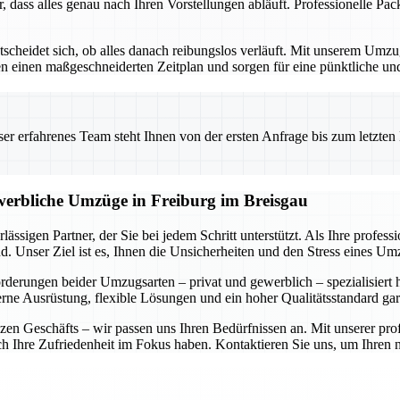
r, dass alles genau nach Ihren Vorstellungen abläuft. Professionelle P
ntscheidet sich, ob alles danach reibungslos verläuft. Mit unserem Um
ellen einen maßgeschneiderten Zeitplan und sorgen für eine pünktliche 
 erfahrenes Team steht Ihnen von der ersten Anfrage bis zum letzten Ka
ewerbliche Umzüge in Freiburg im Breisgau
ässigen Partner, der Sie bei jedem Schritt unterstützt. Als Ihre profe
. Unser Ziel ist es, Ihnen die Unsicherheiten und den Stress eines U
forderungen beider Umzugsarten – privat und gewerblich – spezialisiert
rne Ausrüstung, flexible Lösungen und ein hoher Qualitätsstandard gar
n Geschäfts – wir passen uns Ihren Bedürfnissen an. Mit unserer prof
auch Ihre Zufriedenheit im Fokus haben. Kontaktieren Sie uns, um Ihre