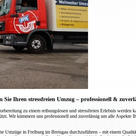
ie Ihren stressfreien Umzug – professionell & zuverl
Vorbereitung zu einem reibungslosen und stressfreien Erlebnis werde
stützt. Wir kümmern uns professionell und zuverlässig um alle Aspekte 
liche Umzüge in Freiburg im Breisgau durchzuführen – mit einem Qualitä