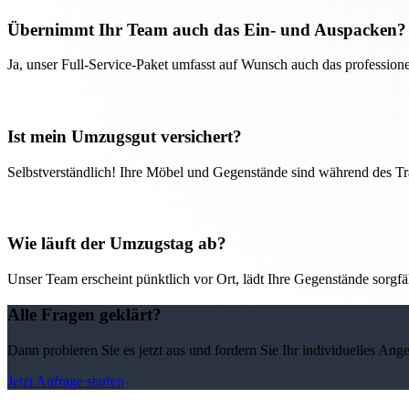
Übernimmt Ihr Team auch das Ein- und Auspacken?
Ja, unser Full-Service-Paket umfasst auf Wunsch auch das professio
Ist mein Umzugsgut versichert?
Selbstverständlich! Ihre Möbel und Gegenstände sind während des Tra
Wie läuft der Umzugstag ab?
Unser Team erscheint pünktlich vor Ort, lädt Ihre Gegenstände sorgfälti
Alle Fragen geklärt?
Dann probieren Sie es jetzt aus und fordern Sie Ihr individuelles Ang
Jetzt Anfrage starten