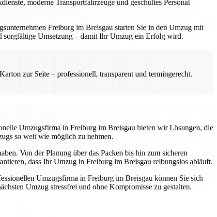
ackdienste, moderne Transportfahrzeuge und geschultes Personal
zugsunternehmen Freiburg im Breisgau starten Sie in den Umzug mit
und sorgfältige Umsetzung – damit Ihr Umzug ein Erfolg wird.
rton zur Seite – professionell, transparent und termingerecht.
ssionelle Umzugsfirma in Freiburg im Breisgau bieten wir Lösungen, die
mzugs so weit wie möglich zu nehmen.
 haben. Von der Planung über das Packen bis hin zum sicheren
antieren, dass Ihr Umzug in Freiburg im Breisgau reibungslos abläuft.
essionellen Umzugsfirma in Freiburg im Breisgau können Sie sich
n nächsten Umzug stressfrei und ohne Kompromisse zu gestalten.